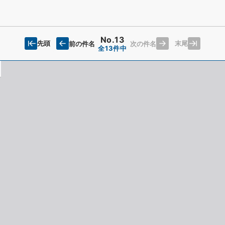
No.13
先頭
末尾
前の件名
次の件名
全13件中