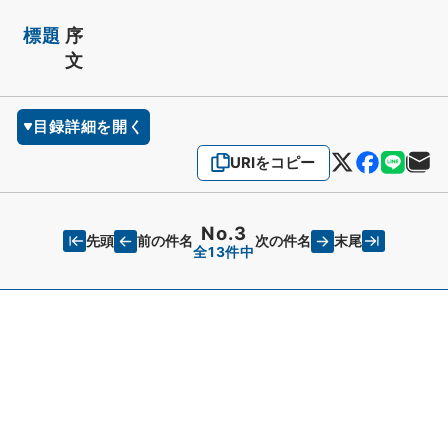
標題
序
文
目録詳細を開く
URIをコピー
No.3
先頭
末尾
前の件名
次の件名
全13件中