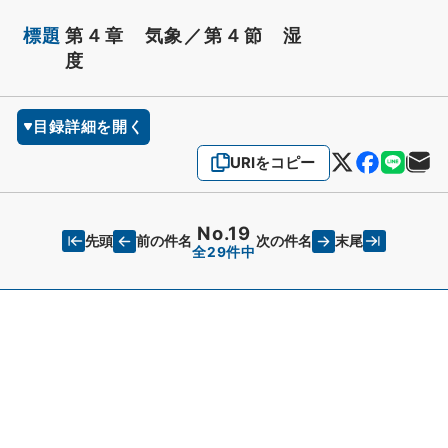
標題
第４章 気象／第４節 湿
度
目録詳細を開く
URIをコピー
No.19
先頭
末尾
前の件名
次の件名
全29件中