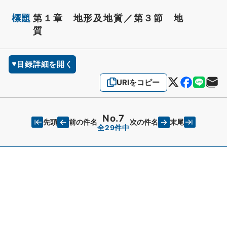
標題
第１章 地形及地質／第３節 地
質
目録詳細を開く
URIをコピー
No.7
先頭
末尾
前の件名
次の件名
全29件中