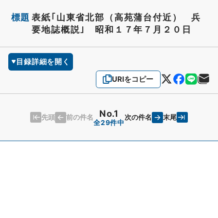
標題
表紙｢山東省北部（高苑蒲台付近） 兵
要地誌概説｣ 昭和１７年７月２０日
目録詳細を開く
URIをコピー
No.1
先頭
末尾
前の件名
次の件名
全29件中