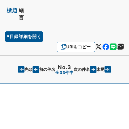
標題
緒
言
目録詳細を開く
URIをコピー
No.3
先頭
末尾
前の件名
次の件名
全33件中