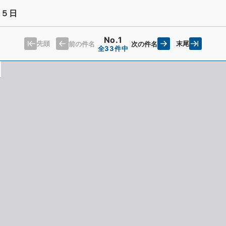
１５日
No.1
先頭
末尾
前の件名
次の件名
全33件中