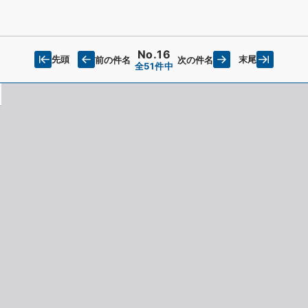
No.16
先頭
末尾
前の件名
次の件名
全51件中