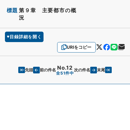
標題
第９章 主要都市の概
況
目録詳細を開く
URIをコピー
No.12
先頭
末尾
前の件名
次の件名
全51件中