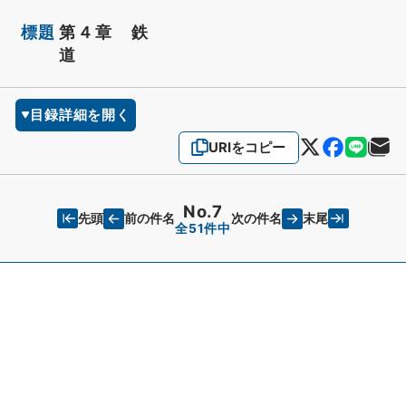
標題
第４章 鉄
道
目録詳細を開く
URIをコピー
No.7
先頭
末尾
前の件名
次の件名
全51件中