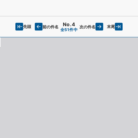
No.4
先頭
末尾
前の件名
次の件名
全51件中