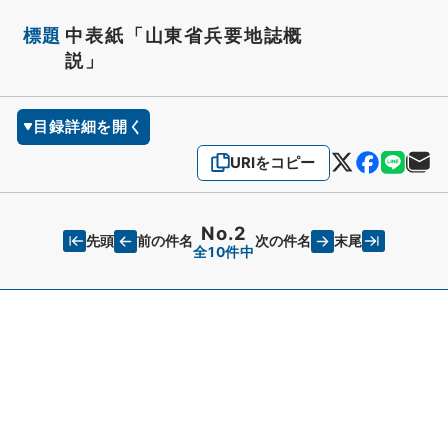
標題
中表紙「山東省兵要地誌概
説」
目録詳細を開く
URIをコピー
No.2
先頭
末尾
前の件名
次の件名
全10件中