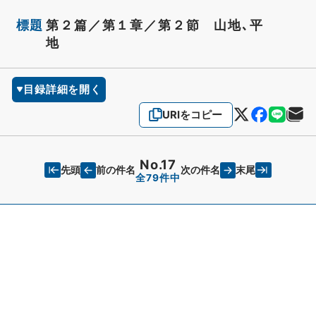
標題
第２篇／第１章／第２節 山地､平
地
目録詳細を開く
URIをコピー
No.17
先頭
末尾
前の件名
次の件名
全79件中