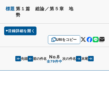
標題
第１篇 総論／第５章 地
勢
目録詳細を開く
URIをコピー
No.8
先頭
末尾
前の件名
次の件名
全79件中