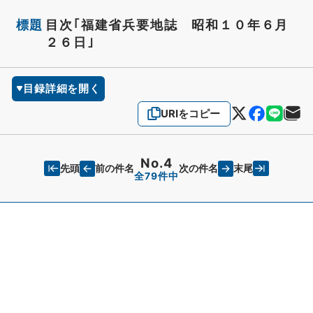
標題
目次｢福建省兵要地誌 昭和１０年６月
２６日｣
目録詳細を開く
URIをコピー
No.4
先頭
末尾
前の件名
次の件名
全79件中