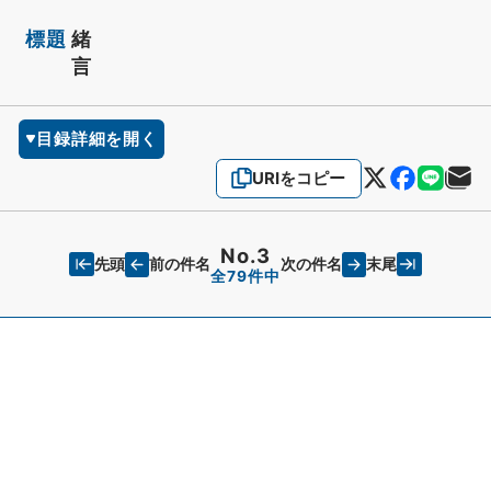
標題
緒
言
目録詳細を開く
URIをコピー
No.3
先頭
末尾
前の件名
次の件名
全79件中