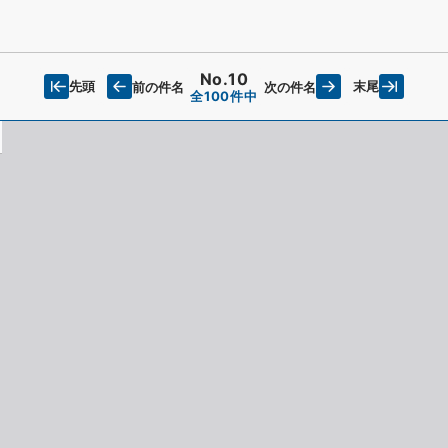
No.10
先頭
末尾
前の件名
次の件名
全100件中