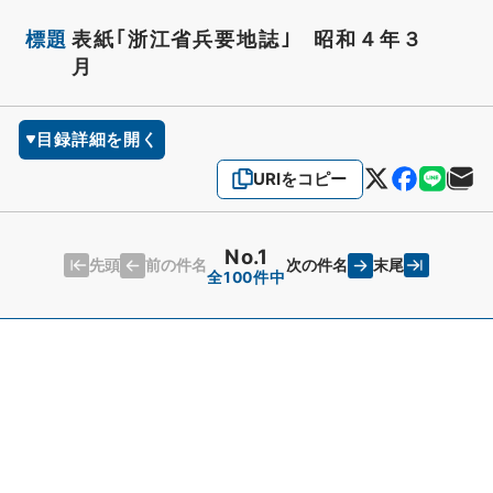
標題
表紙｢浙江省兵要地誌｣ 昭和４年３
月
目録詳細を開く
URIをコピー
No.1
先頭
末尾
前の件名
次の件名
全100件中