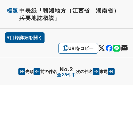
標題
中表紙「贛湘地方（江西省 湖南省）
兵要地誌概説」
目録詳細を開く
URIをコピー
No.2
先頭
末尾
前の件名
次の件名
全28件中