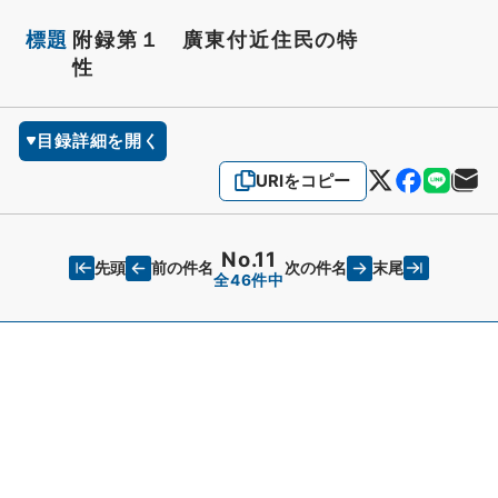
標題
附録第１ 廣東付近住民の特
性
目録詳細を開く
URIをコピー
No.11
先頭
末尾
前の件名
次の件名
全46件中