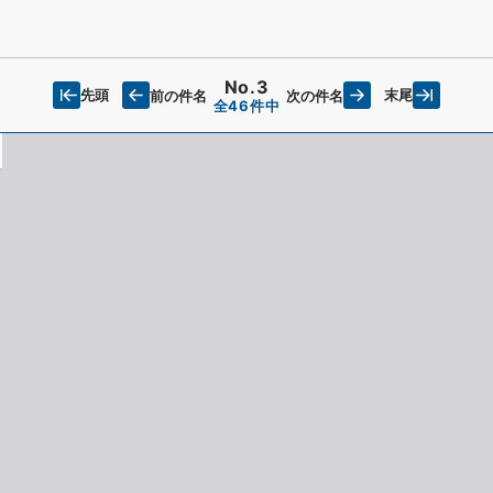
No.3
先頭
末尾
前の件名
次の件名
全46件中