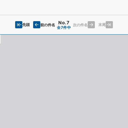
No.7
先頭
末尾
前の件名
次の件名
全7件中