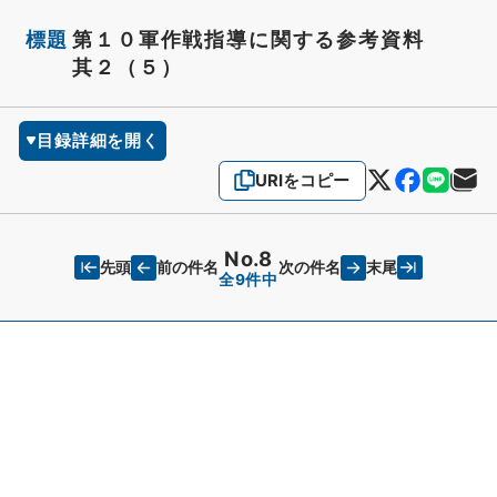
標題
第１０軍作戦指導に関する参考資料
其２（５）
目録詳細を開く
URIをコピー
No.8
先頭
末尾
前の件名
次の件名
全9件中