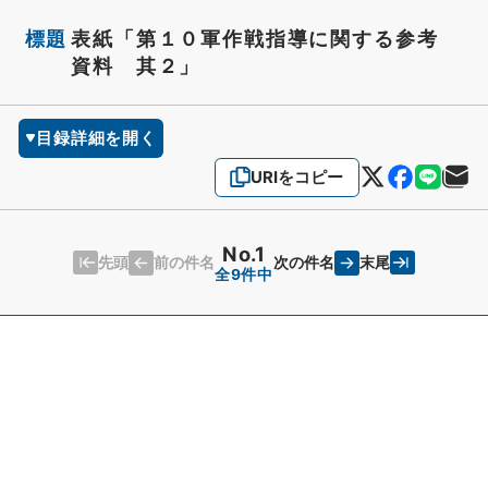
標題
表紙「第１０軍作戦指導に関する参考
資料 其２」
目録詳細を開く
URIをコピー
No.1
先頭
末尾
前の件名
次の件名
全9件中