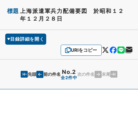
標題
上海派遣軍兵力配備要図 於昭和１２
年１２月２８日
目録詳細を開く
URIをコピー
No.2
先頭
末尾
前の件名
次の件名
全2件中