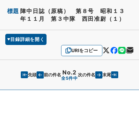
標題
陣中日誌（原稿） 第８号 昭和１３
年１１月 第３中隊 西田准尉（１）
目録詳細を開く
URIをコピー
No.2
先頭
末尾
前の件名
次の件名
全5件中