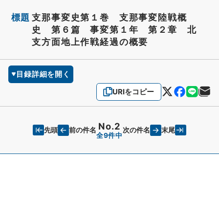
標題
支那事変史第１巻 支那事変陸戦概
史 第６篇 事変第１年 第２章 北
支方面地上作戦経過の概要
目録詳細を開く
URIをコピー
No.2
先頭
末尾
前の件名
次の件名
全9件中