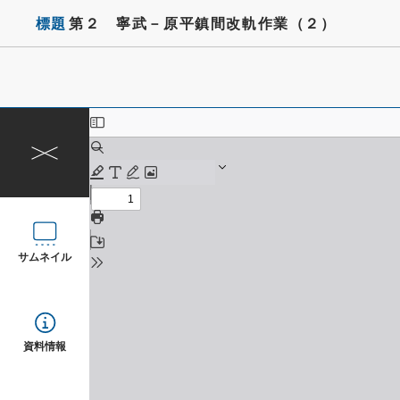
標題
第２ 寧武－原平鎮間改軌作業（２）
サムネイル
資料情報