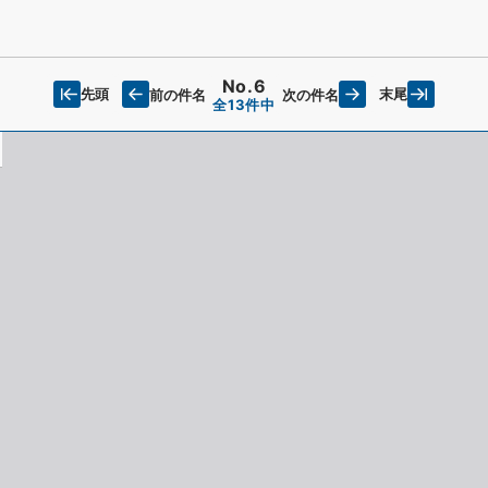
No.6
先頭
末尾
前の件名
次の件名
全13件中