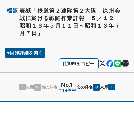
標題
表紙「鉄道第２連隊第２大隊 徐州会
戦に於ける戦闘作業詳報 ５／１２
昭和１３年５月１１日～昭和１３年７
月７日」
目録詳細を開く
URIをコピー
No.1
先頭
末尾
前の件名
次の件名
全14件中