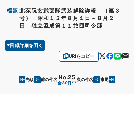
標題
北苑阮玄武部隊武装解除詳報 （第３
号） 昭和１２年８月１日～８月２
日 独立混成第１１旅団司令部
目録詳細を開く
URIをコピー
No.25
先頭
末尾
前の件名
次の件名
全39件中