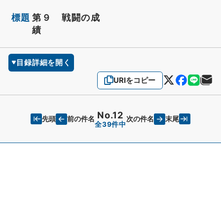
標題
第９ 戦闘の成
績
目録詳細を開く
URIをコピー
No.12
先頭
末尾
前の件名
次の件名
全39件中