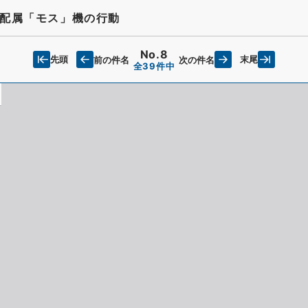
配属「モス」機の行動
No.8
先頭
末尾
前の件名
次の件名
全39件中