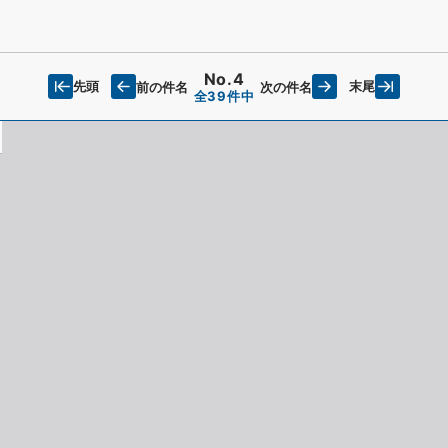
No.4
先頭
末尾
前の件名
次の件名
全39件中