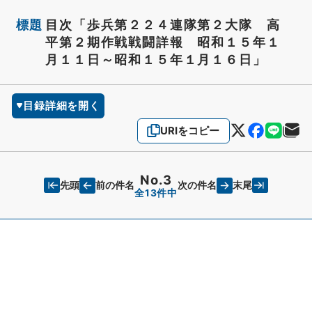
標題
目次「歩兵第２２４連隊第２大隊 高
平第２期作戦戦闘詳報 昭和１５年１
月１１日～昭和１５年１月１６日」
目録詳細を開く
URIをコピー
No.3
先頭
末尾
前の件名
次の件名
全13件中