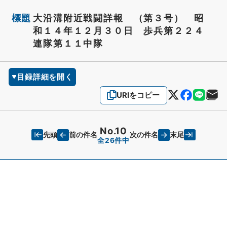
標題
大沿溝附近戦闘詳報 （第３号） 昭
和１４年１２月３０日 歩兵第２２４
連隊第１１中隊
目録詳細を開く
URIをコピー
No.10
先頭
末尾
前の件名
次の件名
全26件中