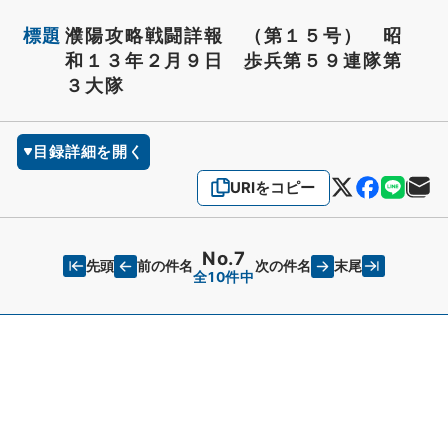
標題
濮陽攻略戦闘詳報 （第１５号） 昭
和１３年２月９日 歩兵第５９連隊第
３大隊
目録詳細を開く
URIをコピー
No.7
先頭
末尾
前の件名
次の件名
全10件中