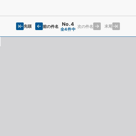
No.4
先頭
末尾
前の件名
次の件名
全4件中