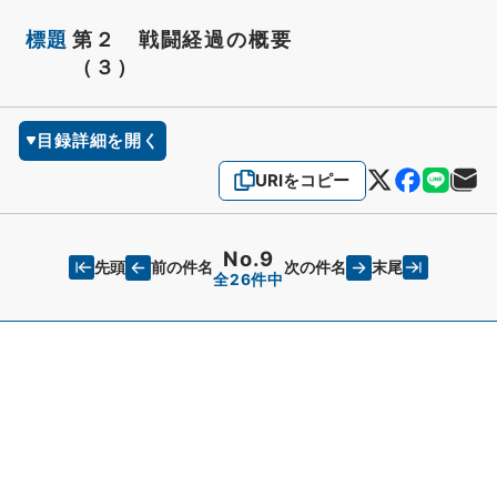
標題
第２ 戦闘経過の概要
（３）
目録詳細を開く
URIをコピー
No.9
先頭
末尾
前の件名
次の件名
全26件中