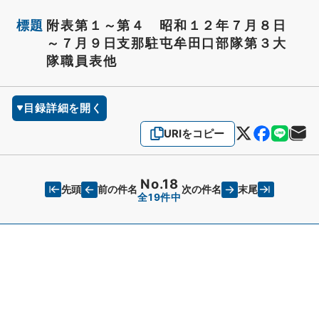
標題
附表第１～第４ 昭和１２年７月８日
～７月９日支那駐屯牟田口部隊第３大
隊職員表他
目録詳細を開く
URIをコピー
No.18
先頭
末尾
前の件名
次の件名
全19件中