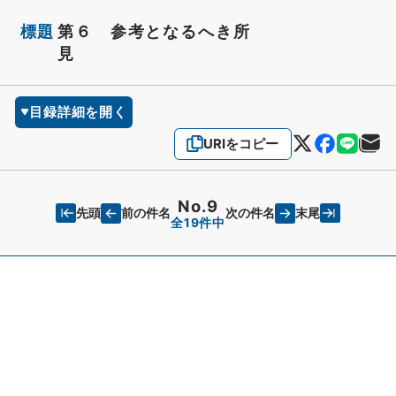
標題
第６ 参考となるへき所
見
目録詳細を開く
URIをコピー
No.9
先頭
末尾
前の件名
次の件名
全19件中