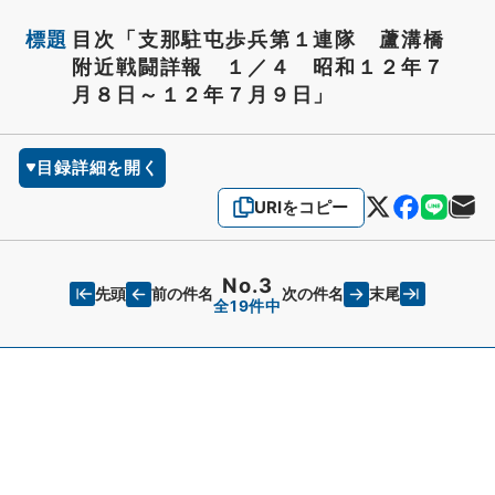
標題
目次「支那駐屯歩兵第１連隊 蘆溝橋
附近戦闘詳報 １／４ 昭和１２年７
月８日～１２年７月９日」
目録詳細を開く
URIをコピー
No.3
先頭
末尾
前の件名
次の件名
全19件中