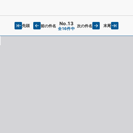
No.13
先頭
末尾
前の件名
次の件名
全16件中