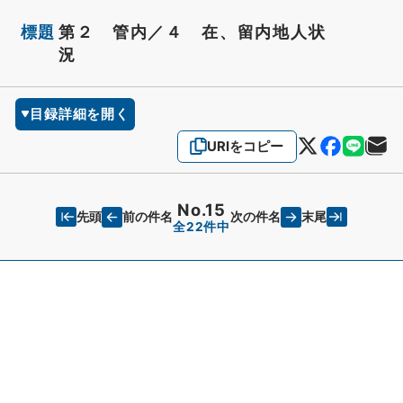
標題
第２ 管内／４ 在、留内地人状
況
目録詳細を開く
URIをコピー
No.15
先頭
末尾
前の件名
次の件名
全22件中