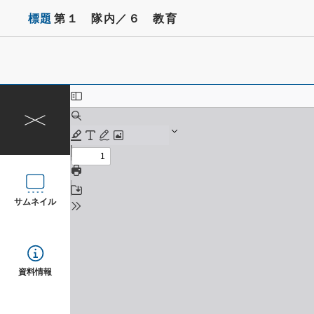
標題
第１ 隊内／６ 教育
サムネイル
資料情報