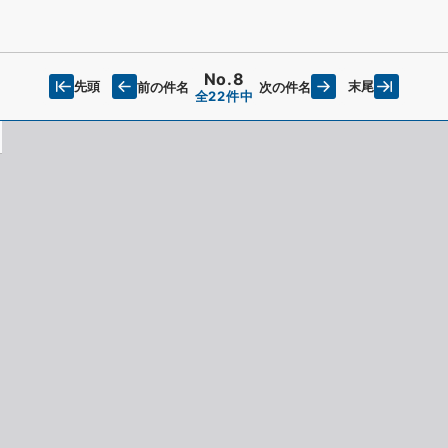
No.8
先頭
末尾
前の件名
次の件名
全22件中