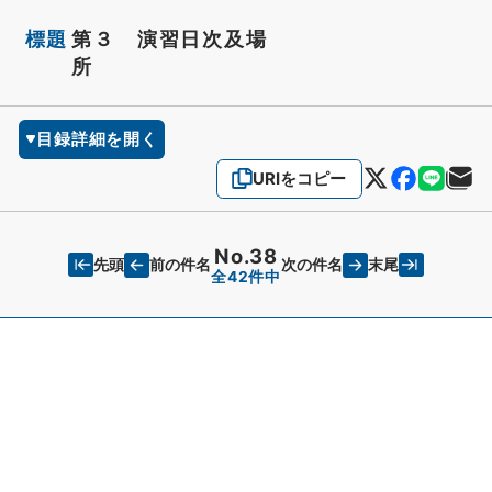
標題
第３ 演習日次及場
所
目録詳細を開く
URIをコピー
No.38
先頭
末尾
前の件名
次の件名
全42件中