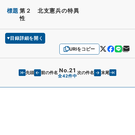
標題
第２ 北支憲兵の特異
性
目録詳細を開く
URIをコピー
No.21
先頭
末尾
前の件名
次の件名
全42件中