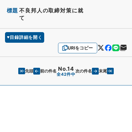
標題
不良邦人の取締対策に就
て
目録詳細を開く
URIをコピー
No.14
先頭
末尾
前の件名
次の件名
全42件中