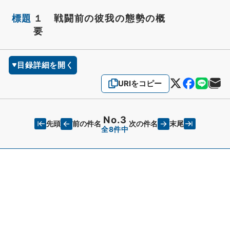
標題
１ 戦闘前の彼我の態勢の概
要
目録詳細を開く
URIをコピー
No.3
先頭
末尾
前の件名
次の件名
全8件中