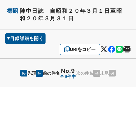
標題
陣中日誌 自昭和２０年３月１日至昭
和２０年３月３１日
目録詳細を開く
URIをコピー
No.9
先頭
末尾
前の件名
次の件名
全9件中