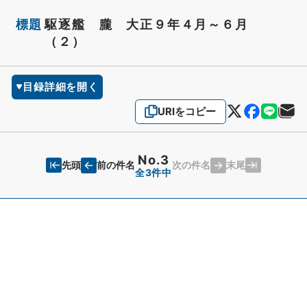
標題
駆逐艦 朧 大正９年４月～６月
（２）
目録詳細を開く
URIをコピー
No.3
先頭
末尾
前の件名
次の件名
全3件中